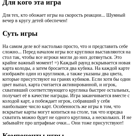
Для кого эта игра
Для тех, кто обожает игры на скорость реакции... Шумный
вечер в кругу детей обеспечен!
Суть игры
На самом деле всё настолько просто, что и представить себе
сложно... Перед началом игры все круглики выставляются на
стол так, чтобы все игроки могли до них дотянуться. Это
крайне важный момент! =) Каждый раунд вскрывается новая
карта колоды, а затем бросается два кубика. На каждой карте
изображён один из кругликов, а также указаны два цвета,
которые присутствуют на гранях кубиков. Если хотя бы один
цвет выпал, карта считается активированной, и игрок,
схвативший соответствующего круглика быстрее остальных,
получает её в качестве награды. Игра заканчивается вместе с
колодой карт, а побеждает игрок, собравший у себя
наибольшее число карт. Особенность же игры в том, что
вскрытые карты могут копиться на столе, так что изредка
схватить можно будет не одного круглика, а нескольких. И не
забывайте про штрафные очки... Они тоже присутствуют!
Компоненты игры