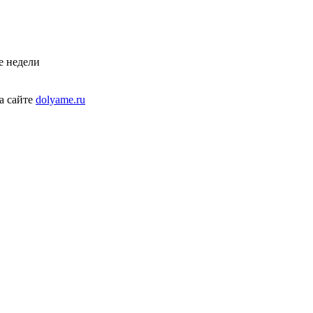
е недели
а сайте
dolyame.ru