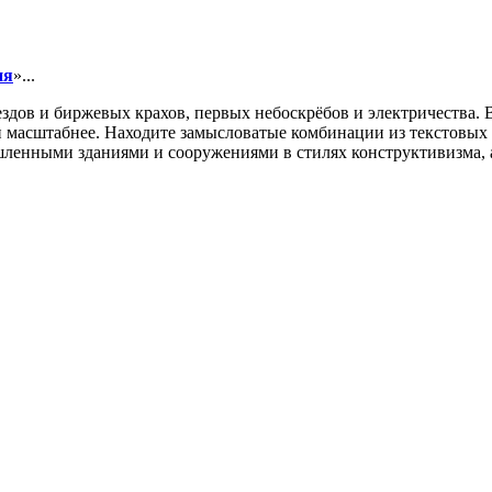
ия
»...
здов и биржевых крахов, первых небоскрёбов и электричества. 
и масштабнее. Находите замысловатые комбинации из текстовых
шленными зданиями и сооружениями в стилях конструктивизма, а