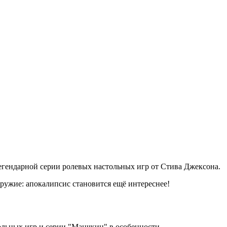
егендарной серии ролевых настольных игр от Стива Джексона.
ружие: апокалипсис становится ещё интереснее!
ольных игр и серии "Манчкин" в особенности.