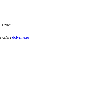
е недели
а сайте
dolyame.ru