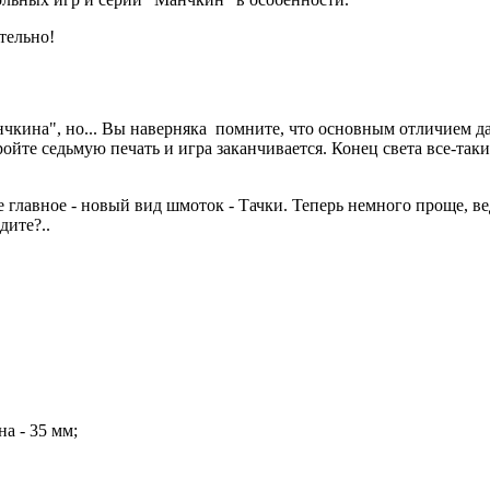
ательно!
чкина", но... Вы наверняка помните, что основным отличием д
йте седьмую печать и игра заканчивается. Конец света все-таки.
 главное - новый вид шмоток - Тачки. Теперь немного проще, ве
дите?..
на - 35 мм;