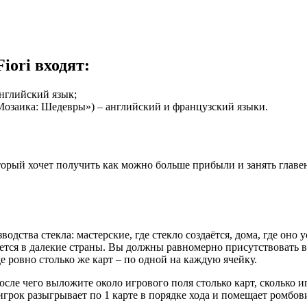
iori входят:
английский язык;
я Мозаика: Шедевры») – английский и французский языки.
оторый хочет получить как можно больше прибыли и занять глав
дства стекла: мастерские, где стекло создаётся, дома, где оно 
вляется в далекие страны. Вы должны равномерно присутствовать в
де ровно столько же карт – по одной на каждую ячейку.
после чего выложите около игрового поля столько карт, сколько 
грок разыгрывает по 1 карте в порядке хода и помещает ромбов