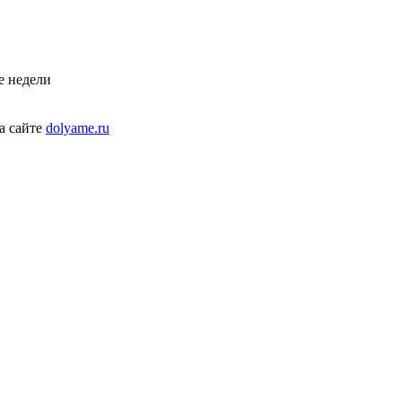
е недели
а сайте
dolyame.ru