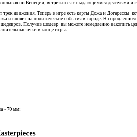
оплывая по Венеции, встретиться с выдающимися деятелями и с
 трек движения. Теперь в игре есть карты Дожа и Догарессы, к
ожа и влияет на политические события в городе. На продленно
х шедевров. Получив шедевр, вы можете немедленно накопить це
лнительные очки в конце игры.
а - 70 мм;
asterpieces