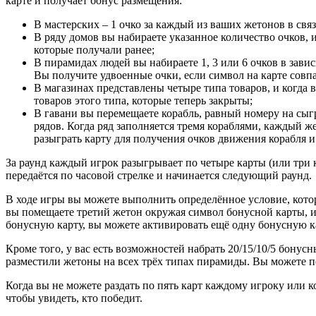
карте и получает бонус размещения:
В мастерских – 1 очко за каждый из ваших жетонов в свя
В ряду домов вы набираете указанное количество очков, 
которые получали ранее;
В пирамидах людей вы набираете 1, 3 или 6 очков в зави
Вы получите удвоенные очки, если символ на карте совп
В магазинах представлены четыре типа товаров, и когда
товаров этого типа, которые теперь закрыты;
В гавани вы перемещаете корабль, равный номеру на сыгр
рядов. Когда ряд заполняется тремя кораблями, каждый же
разыграть карту для получения очков движения корабля и 
За раунд каждый игрок разыгрывает по четыре карты (или три 
передаётся по часовой стрелке и начинается следующий раунд.
В ходе игры вы можете выполнить определённое условие, котор
вы помещаете третий жетон окружая символ бонусной карты, и 
бонусную карту, вы можете активировать ещё одну бонусную кар
Кроме того, у вас есть возможностей набрать 20/15/10/5 бонус
разместили жетоны на всех трёх типах пирамиды. Вы можете п
Когда вы не можете раздать по пять карт каждому игроку или к
чтобы увидеть, кто победит.