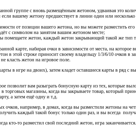
занной группе с вновь размещённым жетоном, удваивая это колич
и если вашему жетону предшествует в линии один или несколько 
симости от позиции вашего жетона, но вы можете разместить его
адёт с символом на занятом вашим жетоном месте;
 вы помещаете жетон, каждый жетон закрывающий такой же тип т
анной карте, набирая очки в зависимости от места, на которое в
тон в этой строке приносит своему владельцу 1/3/6/10 очков в з
не класть жетон на игровое поле.
карты в игре на двоих), затем кладет оставшиеся карты в ряд с
ое позволит вам разыграть бонусную карту из тех, которые выл
в торговых магазины, когда вы закрываете товар, который прино
ту, а затем ещё одну и т.д.
ных очков, например, в домах, когда вы разместили жетоны на че
олучить каждый такой бонус только один раз, и вы всегда полу
огда кто-то разместил свой последний жетон, игра заканчиваетс