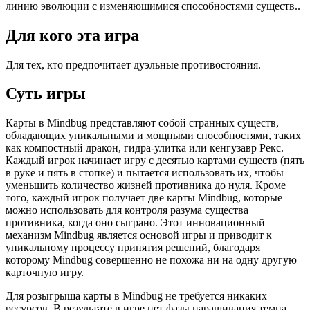
линию эволюции с изменяющимися способностями существ..
Для кого эта игра
Для тех, кто предпочитает дуэльные противостояния.
Суть игры
Карты в Mindbug представляют собой странных существ,
обладающих уникальными и мощными способностями, таких
как компостный дракон, гидра-улитка или кенгузавр Рекс.
Каждый игрок начинает игру с десятью картами существ (пять
в руке и пять в стопке) и пытается использовать их, чтобы
уменьшить количество жизней противника до нуля. Кроме
того, каждый игрок получает две карты Mindbug, которые
можно использовать для контроля разума существа
противника, когда оно сыграно. Этот инновационный
механизм Mindbug является основой игры и приводит к
уникальному процессу принятия решений, благодаря
которому Mindbug совершенно не похожа ни на одну другую
карточную игру.
Для розыгрыша карты в Mindbug не требуется никаких
ресурсов. В результате в игре нет фазы наращивания темпа