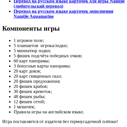
Перевод на русском языке карточек для игры Namijie
(любительский перевод)
Перевод на русском языке карточек дополнения
Namijie Aquamarine
Компоненты игры
1 игровое поле;
5 планшетов игрока/лодки;
5 миниатюр лодки;
5 фишек подсчёта победных очков;
60 карт панорамы;
3 бонусные карты панорамы;
20 карт доков;
20 карт священных скал;
20 фишек предложения;
20 фишек крабов;
30 фишек креветок;
48 фишек рыбы;
12 фишек сетей;
1 мешочек;
Правила игры на английском языке.
Игра поставляется от издателя без термоусадочной плёнки!