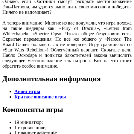
Однако, если Охотники смогут раскрыть местоположение
Эль-Патрона, им удастся выполнить свою миссию и победить.
Ничего не напоминает?
А теперь внимание! Многие из вас подумали, что игра похожа
на такие шедевры как: «Fury of Dracula», «Letters from
Whitechapel», «Spectre Ops». Что-то общее безусловно есть.
Скрытые перемещения. Но всё же общего у «Narcos: The
Board Game» больше с... в не поверите. Игру сравнивают со
«Star Wars Rebellion»! Облегчённый вариант. Скрытые цели
Пабло Эскобара и попытка блюстителей закона вычислить
следующее местоположение эль патрона. Вот на что стоит
обратить особое внимание.
Дополнительная информация
Анонс игры
Краткое описание игры
Компоненты игры
19 миниатюр;
1 игровое поле;
1 планшет действий;