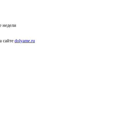
е недели
а сайте
dolyame.ru