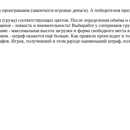
ан проигравшим (закончатся игровые деньги). А победителем при
(грузы) соответствующих цветов. После определения объёма и к
авное - ловкость и внимательность! Выбирайте у соперников гр
ми - максимальная высота загрузки и форма свободного места в 
зовик - штраф окажется ещё больше. Как правило происходит и то
рафов. Игрок, получивший в этом раунде наименьший штраф, по