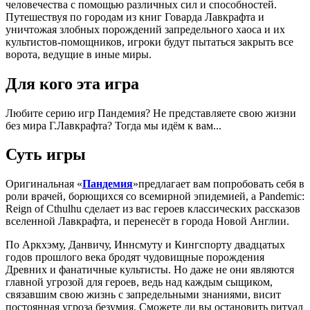
человечества с помощью различных сил и способностей.
Путешествуя по городам из книг Говарда Лавкрафта и
уничтожая злобных порождений запредельного хаоса и их
культистов-помощников, игроки будут пытаться закрыть все
ворота, ведущие в иные миры.
Для кого эта игра
Любите серию игр Пандемия? Не представляете свою жизни
без мира Г.Лавкрафта? Тогда мы идём к вам...
Суть игры
Оригинальная «
Пандемия
»предлагает вам попробовать себя в
роли врачей, борющихся со всемирной эпидемией, а Pandemic:
Reign of Cthulhu сделает из вас героев классических рассказов
вселенной Лавкрафта, и перенесёт в города Новой Англии.
По Аркхэму, Данвичу, Иннсмуту и Кингспорту двадцатых
годов прошлого века бродят чудовищные порождения
Древних и фанатичные культисты. Но даже не они являются
главной угрозой для героев, ведь над каждым сыщиком,
связавшим свою жизнь с запредельными знаниями, висит
постоянная угроза безумия. Сможете ли вы остановить ритуал