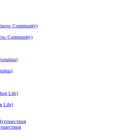
ess: Community)
algia)
g Life)
тешествия