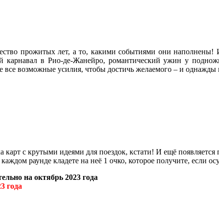
чество прожитых лет, а то, какими событиями они наполнены!
 карнавал в Рио-де-Жанейро, романтический ужин у подножи
 все возможные усилия, чтобы достичь желаемого – и однажды 
.
карт с крутыми идеями для поездок, кстати! И ещё появляется п
 каждом раунде кладете на неё 1 очко, которое получите, если ос
льно на октябрь 2023 года
3 года