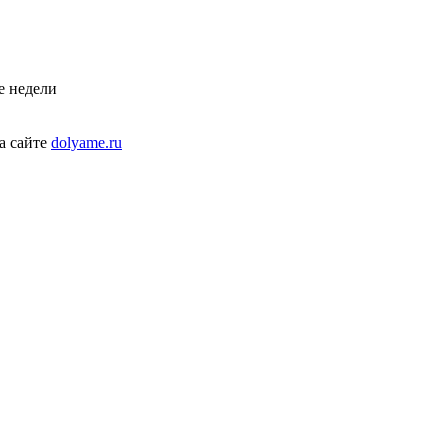
е недели
а сайте
dolyame.ru