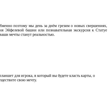
 Именно поэтому мы день за днём грезим о новых свершениях,
я Эйфелевой башни или познавательная экскурсия к Статуе
ваши мечты станут реальностью.
ланшет для игрока, в который вы будете класть карты, о
уществите свою мечту.