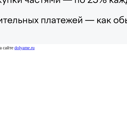
а сайте
dolyame.ru