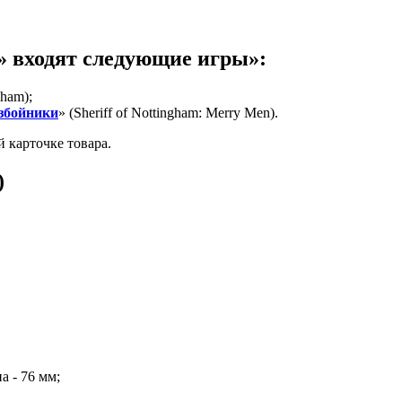
» входят следующие игры»:
gham);
збойники
» (Sheriff of Nottingham: Merry Men).
 карточке товара.
)
а - 76 мм;