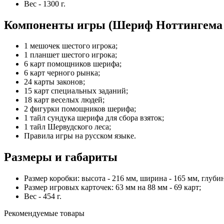
Вес - 1300 г.
Компоненты игры (Шериф Ноттингема 
1 мешочек шестого игрока;
1 планшет шестого игрока;
6 карт помощников шерифа;
6 карт черного рынка;
24 карты законов;
15 карт специальных заданий;
18 карт веселых людей;
2 фигурки помощников шерифа;
1 тайл сундука шерифа для сбора взяток;
1 тайл Шервудского леса;
Правила игры на русском языке.
Размеры и габариты
Размер коробки: высота - 216 мм, ширина - 165 мм, глубин
Размер игровых карточек: 63 мм на 88 мм - 69 карт;
Вес - 454 г.
Рекомендуемые товары