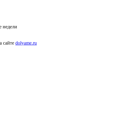
е недели
а сайте
dolyame.ru