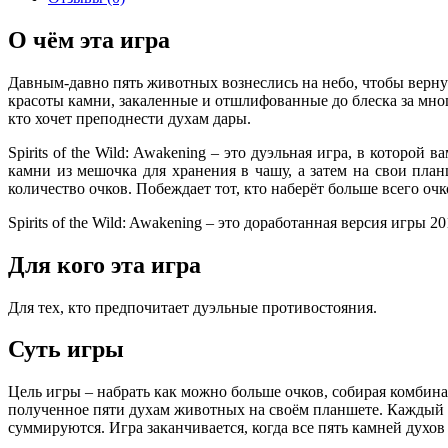
О чём эта игра
Давным-давно пять животных вознеслись на небо, чтобы вернут
красоты камни, закаленные и отшлифованные до блеска за мног
кто хочет преподнести духам дары.
Spirits of the Wild: Awakening – это дуэльная игра, в котор
камни из мешочка для хранения в чашу, а затем на свои пл
количество очков. Побеждает тот, кто наберёт больше всего оч
Spirits of the Wild: Awakening – это доработанная версия игры 2018
Для кого эта игра
Для тех, кто предпочитает дуэльные противостояния.
Суть игры
Цель игры – набрать как можно больше очков, собирая комбина
полученное пяти духам животных на своём планшете. Каждый д
суммируются. Игра заканчивается, когда все пять камней духов