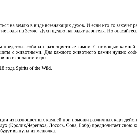
ься на землю в виде всезнающих духов. И если кто-то захочет ра
ие годы на Земле. Духи щедро наградят дарителя. Но опасайтесь
ой вам предстоит собирать разноцветные камни. С помощью камн
аншеты с животными. Для каждого животного камни нужно собир
ков по окончании игры.
 года Spirits of the Wild.
ции из разноцветных камней при помощи различных карт действи
ух (Кролик,Черепаха, Лосось, Сова, Бобр) предпочитает свою 
 будут вынуты из мешочка.