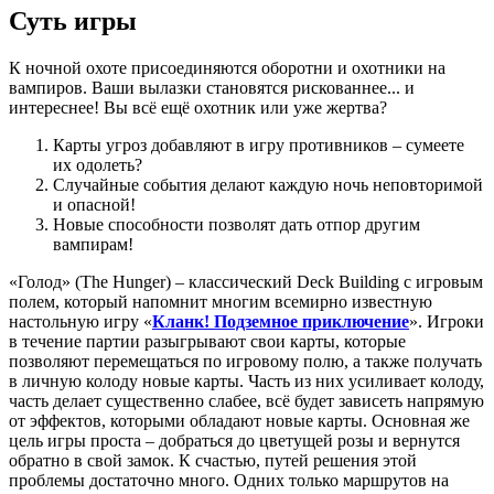
Суть игры
К ночной охоте присоединяются оборотни и охотники на
вампиров. Ваши вылазки становятся рискованнее... и
интереснее! Вы всё ещё охотник или уже жертва?
Карты угроз добавляют в игру противников – сумеете
их одолеть?
Случайные события делают каждую ночь неповторимой
и опасной!
Новые способности позволят дать отпор другим
вампирам!
«Голод» (The Hunger) – классический Deck Building с игровым
полем, который напомнит многим всемирно известную
настольную игру «
Кланк! Подземное приключение
». Игроки
в течение партии разыгрывают свои карты, которые
позволяют перемещаться по игровому полю, а также получать
в личную колоду новые карты. Часть из них усиливает колоду,
часть делает существенно слабее, всё будет зависеть напрямую
от эффектов, которыми обладают новые карты. Основная же
цель игры проста – добраться до цветущей розы и вернутся
обратно в свой замок. К счастью, путей решения этой
проблемы достаточно много. Одних только маршрутов на