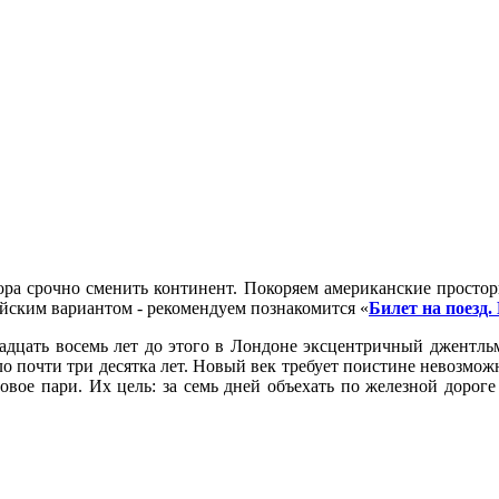
ора срочно сменить континент. Покоряем американские просто
ейским вариантом - рекомендуем познакомится «
Билет на поезд.
двадцать восемь лет до этого в Лондоне эксцентричный джентл
шло почти три десятка лет. Новый век требует поистине невозмо
овое пари. Их цель: за семь дней объехать по железной дороге