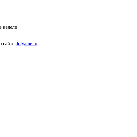
е недели
а сайте
dolyame.ru