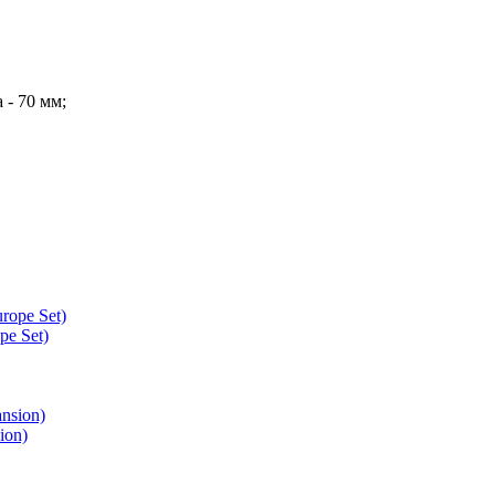
 - 70 мм;
pe Set)
ion)