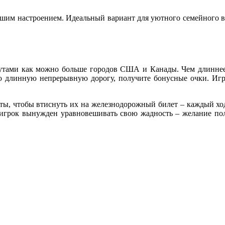
ошим настроением. Идеальный вариант для уютного семейного в
утами как можно больше городов США и Канады. Чем длиннее
ю длинную непрерывную дорогу, получите бонусные очки. Игра 
ты, чтобы втиснуть их на железнодорожный билет – каждый ход
к игрок вынужден уравновешивать свою жадность – желание пол