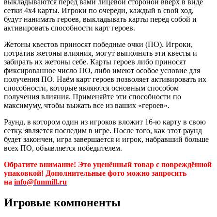
выкладываются перед вами лицевой стороной вверх в виде
сетки 4х4 карты. Игроки по очереди, каждый в свой ход,
будут нанимать героев, выкладывать карты перед собой и
активировать способности карт героев.
Жетоны квестов приносят победные очки (ПО). Игроки,
потратив жетоны влияния, могут выполнять эти квесты и
забирать их жетоны себе. Карты героев либо приносят
фиксированное число ПО, либо имеют особое условие для
получения ПО. Наём карт героев позволяет активировать их
способности, которые являются основным способом
получения влияния. Применяйте эти способности по
максимуму, чтобы выжать все из ваших «героев».
Раунд, в котором один из игроков вложит 16-ю карту в свою
сетку, является последим в игре. После того, как этот раунд
будет закончен, игра завершается и игрок, набравший больше
всех ПО, объявляется победителем.
Обратите внимание! Это уценённый товар с повреждённой
упаковкой! Дополнительные фото можно запросить
на
info@funmill.ru
Игровые компоненты