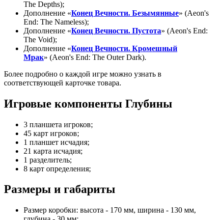
The Depths);
Дополнение «
Конец Вечности. Безымянные
» (Aeon's
End: The Nameless);
Дополнение «
Конец Вечности. Пустота
» (Aeon's End:
The Void);
Дополнение «
Конец Вечности. Кромешный
Мрак
» (Aeon's End: The Outer Dark).
Более подробно о каждой игре можно узнать в
соответствующей карточке товара.
Игровые компоненты Глубины
3 планшета игроков;
45 карт игроков;
1 планшет исчадия;
21 карта исчадия;
1 разделитель;
8 карт определения;
Размеры и габариты
Размер коробки: высота - 170 мм, ширина - 130 мм,
глубина - 30 мм;