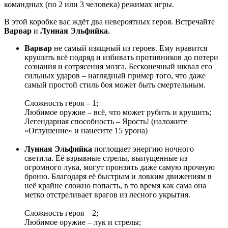
командных (по 2 или 3 человека) режимах игры.
В этой коробке вас ждёт два невероятных героя. Встречайте
Варвар
и
Лунная Эльфийка
.
Варвар
не самый изящный из героев. Ему нравится
крушить всё подряд и избивать противников до потери
сознания и сотрясения мозга. Бесконечный шквал его
сильных ударов – наглядный пример того, что даже
самый простой стиль боя может быть смертельным.
Сложность героя – 1;
Любимое оружие – всё, что может рубить и крушить;
Легендарная способность – Ярость! (наложите
«Оглушение» и нанесите 15 урона)
Лунная Эльфийка
поглощает энергию ночного
светила. Её взрывные стрелы, выпущенные из
огромного лука, могут пронзить даже самую прочную
броню. Благодаря её быстрым и ловким движениям в
неё крайне сложно попасть, в то время как сама она
метко отстреливает врагов из лесного укрытия.
Сложность героя – 2;
Любимое оружие – лук и стрелы;