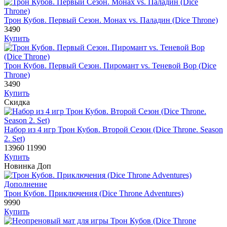
Трон Кубов. Первый Сезон. Монах vs. Паладин (Dice Throne)
3490
Купить
Трон Кубов. Первый Сезон. Пиромант vs. Теневой Вор (Dice
Throne)
3490
Купить
Скидка
Набор из 4 игр Трон Кубов. Второй Сезон (Dice Throne. Season
2. Set)
13960
11990
Купить
Новинка
Доп
Дополнение
Трон Кубов. Приключения (Dice Throne Adventures)
9990
Купить