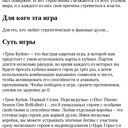
был повержен. И вот герои вновь съезжаются со всех уголков
мира, и у каждого из них своя причина стремиться к власти.
Для кого эта игра
Для тех, кто любит стратегические и фановые дуэли...
Суть игры
«Трон Кубов» – это быстрая азартная игра, в которой вам
предстоит с умом использовать карты и кубики. Партия
длится несколько раундов, во время каждого из которых вы
будете бросать кубики вашего героя до трёх раз, а затем
использовать комбинацию выпавших символов и чисел,
чтобы активировать его способности и атаковать
противников. Чтобы победить в игре, сразите противников,
снизив их здоровье до 0.
«Трон Кубов. Первый Сезон. Перезагрузка» («Dice Throne:
Season One ReRolled») – это 8 уникальных героев с особыми
свойствами и способностями. Любая отдельная коробка – это
готовая пара героев для жаркой дуэли. Имея несколько
коробок, вы можете устраивать эпичные битвы с участием
сразу нескольких героев в индивидуальном («Царь Горы») и