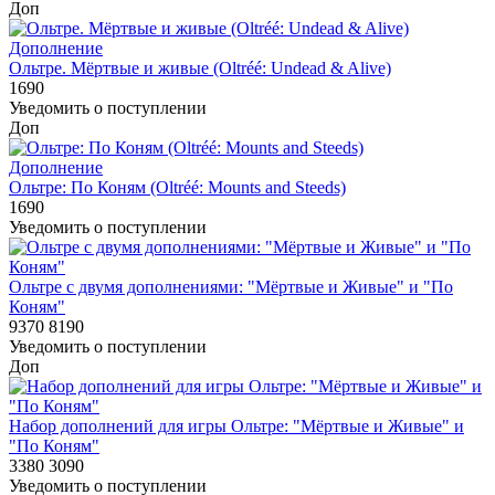
Доп
Дополнение
Ольтре. Мёртвые и живые (Oltréé: Undead & Alive)
1690
Уведомить о поступлении
Доп
Дополнение
Ольтре: По Коням (Oltréé: Mounts and Steeds)
1690
Уведомить о поступлении
Ольтре c двумя дополнениями: "Мёртвые и Живые" и "По
Коням"
9370
8190
Уведомить о поступлении
Доп
Набор дополнений для игры Ольтре: "Мёртвые и Живые" и
"По Коням"
3380
3090
Уведомить о поступлении