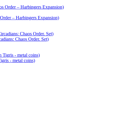
rder – Harbingers Expansion)
ians: Chaos Order. Set)
is - metal coins)