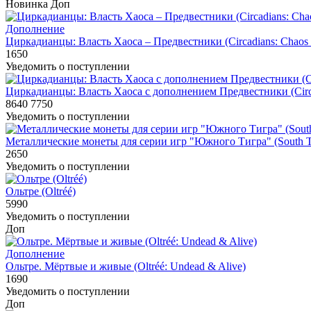
Новинка
Доп
Дополнение
Циркадианцы: Власть Хаоса – Предвестники (Circadians: Chaos O
1650
Уведомить о поступлении
Циркадианцы: Власть Хаоса с дополнением Предвестники (Circad
8640
7750
Уведомить о поступлении
Металлические монеты для серии игр "Южного Тигра" (South Tigr
2650
Уведомить о поступлении
Ольтре (Oltréé)
5990
Уведомить о поступлении
Доп
Дополнение
Ольтре. Мёртвые и живые (Oltréé: Undead & Alive)
1690
Уведомить о поступлении
Доп