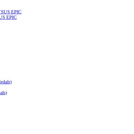
US EPIC
als)