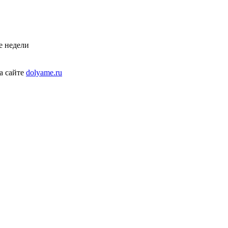
е недели
а сайте
dolyame.ru