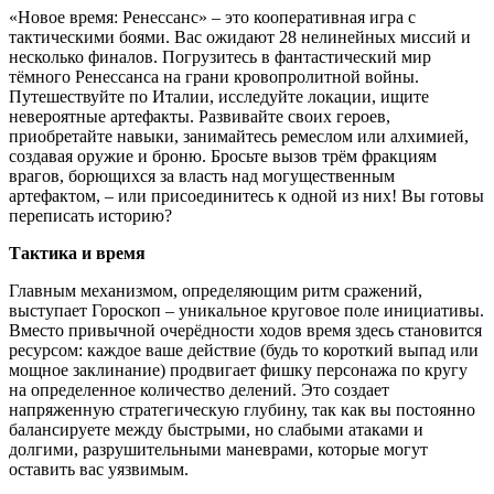
«Новое время: Ренессанс» – это кооперативная игра с
тактическими боями. Вас ожидают 28 нелинейных миссий и
несколько финалов. Погрузитесь в фантастический мир
тёмного Ренессанса на грани кровопролитной войны.
Путешествуйте по Италии, исследуйте локации, ищите
невероятные артефакты. Развивайте своих героев,
приобретайте навыки, занимайтесь ремеслом или алхимией,
создавая оружие и броню. Бросьте вызов трём фракциям
врагов, борющихся за власть над могущественным
артефактом, – или присоединитесь к одной из них! Вы готовы
переписать историю?
Тактика и время
Главным механизмом, определяющим ритм сражений,
выступает Гороскоп – уникальное круговое поле инициативы.
Вместо привычной очерёдности ходов время здесь становится
ресурсом: каждое ваше действие (будь то короткий выпад или
мощное заклинание) продвигает фишку персонажа по кругу
на определенное количество делений. Это создает
напряженную стратегическую глубину, так как вы постоянно
балансируете между быстрыми, но слабыми атаками и
долгими, разрушительными маневрами, которые могут
оставить вас уязвимым.