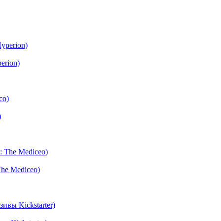
erion)
)
The Mediceo)