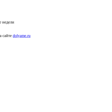
е недели
а сайте
dolyame.ru