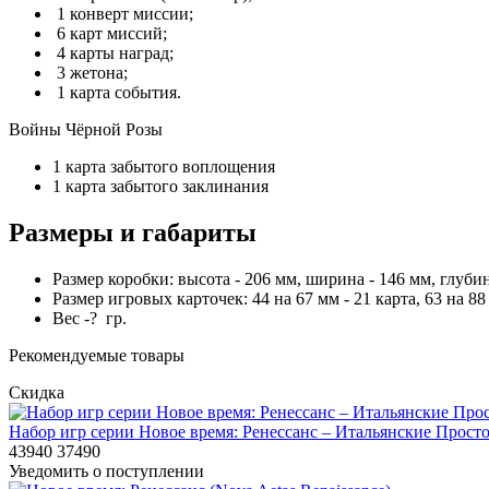
1 конверт миссии;
6 карт миссий;
4 карты наград;
3 жетона;
1 карта события.
Войны Чёрной Розы
1 карта забытого воплощения
1 карта забытого заклинания
Размеры и габариты
Размер коробки: высота - 206 мм, ширина - 146 мм, глубин
Размер игровых карточек: 44 на 67 мм - 21 карта, 63 на 88 
Вес -? гр.
Рекомендуемые товары
Скидка
Набор игр серии Новое время: Ренессанс – Итальянские Простор
43940
37490
Уведомить о поступлении