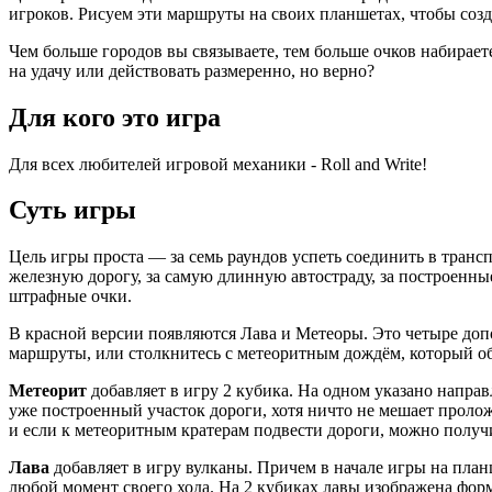
игроков. Рисуем эти маршруты на своих планшетах, чтобы соз
Чем больше городов вы связываете, тем больше очков набирает
на удачу или действовать размеренно, но верно?
Для кого это игра
Для всех любителей игровой механики - Roll and Write!
Суть игры
Цель игры проста — за семь раундов успеть соединить в тран
железную дорогу, за самую длинную автостраду, за построенны
штрафные очки.
В красной версии появляются Лава и Метеоры. Это четыре доп
маршруты, или столкнитесь с метеоритным дождём, который об
Метеорит
добавляет в игру 2 кубика. На одном указано напра
уже построенный участок дороги, хотя ничто не мешает пролож
и если к метеоритным кратерам подвести дороги, можно полу
Лава
добавляет в игру вулканы. Причем в начале игры на план
любой момент своего хода. На 2 кубиках лавы изображена форм