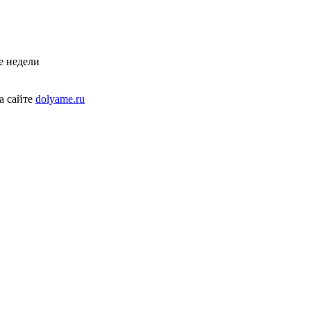
е недели
а сайте
dolyame.ru