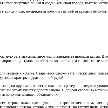
дать транспортные линии и соединяем свои города, пытаясь оп
е в конце игры, но придётся получить штраф за каждый неполны
спортную сеть максимальное число выездов за пределы карты. В
е дороги в центральной области планшета и за соединенные вые
олнительных кубика. Старайтесь сдерживать потоки лавы, вызв
разовал кратеры с драгоценной рудой.
вление, на другом количество шагов от кратера последнего упа
ить по этому участку дорогу заново. С другой стороны - метеор
чить дополнительные победные очки
шете игрока только один вулкан в центре, но ничто не мешает и
а лавового потока, который нужно разлить на клетку поля. Игро