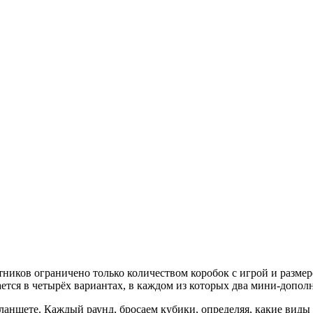
ников ограничено только количеством коробок с игрой и размером
ается в четырёх вариантах, в каждом из которых два мини-допол
планшете. Каждый раунд, бросаем кубики, определяя, какие ви