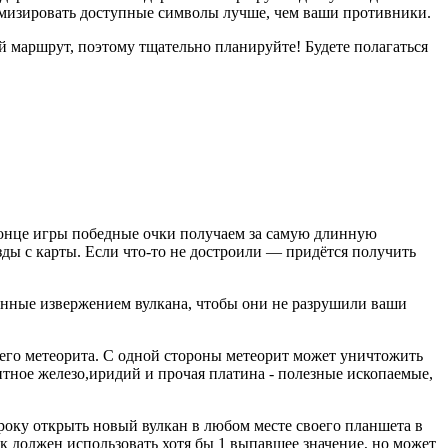
тимизировать доступные символы лучше, чем ваши противники.
й маршрут, поэтому тщательно планируйте! Будете полагаться
 конце игры победные очки получаем за самую длинную
зды с карты. Если что-то не достроили — придётся получить
анные извержением вулкана, чтобы они не разрушили ваши
вшего метеорита. С одной стороны метеорит может уничтожить
итное железо,иридий и прочая платина - полезные ископаемые,
гроку открыть новый вулкан в любом месте своего планшета в
к должен использовать хотя бы 1 выпавшее значение, но может