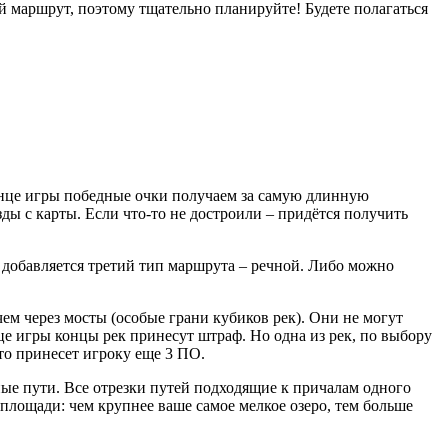
й маршрут, поэтому тщательно планируйте! Будете полагаться
конце игры победные очки получаем за самую длинную
ды с карты. Если что-то не достроили – придётся получить
о добавляется третий тип маршрута – речной. Либо можно
чем через мосты (особые грани кубиков рек). Они не могут
це игры концы рек принесут штраф. Но одна из рек, по выбору
то принесет игроку еще 3 ПО.
ные пути. Все отрезки путей подходящие к причалам одного
 площади: чем крупнее ваше самое мелкое озеро, тем больше