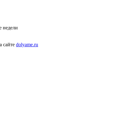
е недели
а сайте
dolyame.ru