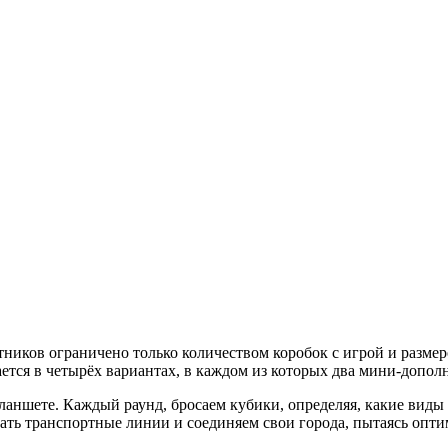
ников ограничено только количеством коробок с игрой и размером
ается в четырёх вариантах, в каждом из которых два мини-допол
планшете. Каждый раунд, бросаем кубики, определяя, какие ви
дать транспортные линии и соединяем свои города, пытаясь оп