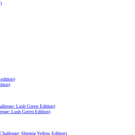
tion)
nge: Lush Green Edition)