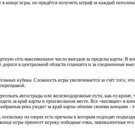
е в конце игры, но придётся получить штраф за каждый неполны
портную сеть максимальное число выездов за пределы карты. В 
е дороги в центральной области планшета и за соединенные выез
ельных кубика. Сложность игры увеличивается за счёт того, чт
 переправой.
ересекать автострады или железнодорожные пути, как-то кроме, 
дить за край карты в произвольном месте. Все «висящие» в кон
выбранная река уходит за край карты обоими своими концами - э
 поскольку на озерах есть причалы к которым подходят подъезд
в конце игры принесет игроку победные очки, эквивалентные его