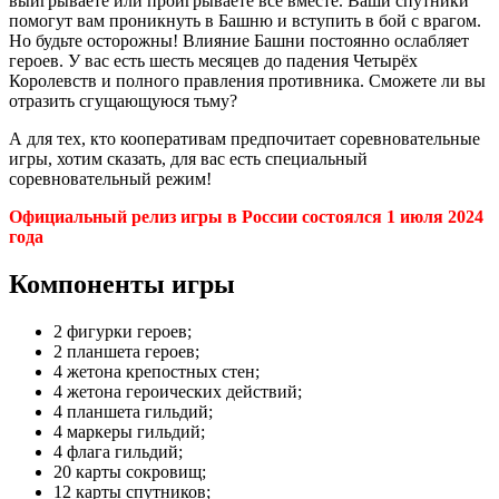
выигрываете или проигрываете все вместе. Ваши спутники
помогут вам проникнуть в Башню и вступить в бой с врагом.
Но будьте осторожны! Влияние Башни постоянно ослабляет
героев. У вас есть шесть месяцев до падения Четырёх
Королевств и полного правления противника. Сможете ли вы
отразить сгущающуюся тьму?
А для тех, кто кооперативам предпочитает соревновательные
игры, хотим сказать, для вас есть специальный
соревновательный режим!
Официальный релиз игры в России состоялся 1 июля 2024
года
Компоненты игры
2 фигурки героев;
2 планшета героев;
4 жетона крепостных стен;
4 жетона героических действий;
4 планшета гильдий;
4 маркеры гильдий;
4 флага гильдий;
20 карты сокровищ;
12 карты спутников;