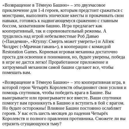
«Возвращение в Тёмную Башню» – это двухчасовое
приключение для 1-4 героев, которым предстоит сражаться с
монстрами, выполнять эпические квесты и прокачивать свои
навыки, готовясь к надвигающемуся сражению с главным
боссом, захватившим башню. Игра предлагает как
кооперативный, так и соревновательный режимы. А
трудились над игрой небезызвестные Роб Давью
(«Пандемия», «Ктулху: Смерть может умереть») и Айзек
Чилдрес («Мрачная гавань»), в кооперации с командой
Restoration Games. Корневая игровая механика достаточно
проста для освоения и понимания, но, будьте уверены, победа
в игре не дастся легко! Проработанное приложение и
хитроумный механизм самой башни сделают все, чтобы
помешать вам.
«Возвращение в Тёмную Башню» – это кооперативная игра, в
которой герои Четырёх Королевств объединяют свои усилия и
помощь спутников, чтобы победить врага в Башне. Вы
выигрываете или проигрываете все вместе. Ваши спутники
помогут вам проникнуть в Башню и вступить в бой с врагом.
Но будьте осторожны! Влияние Башни постоянно ослабляет
героев. У вас есть шесть месяцев до падения Четырёх
Королевств и полного правления противника. Сможете ли вы
отразить сгущающуюся тьму?