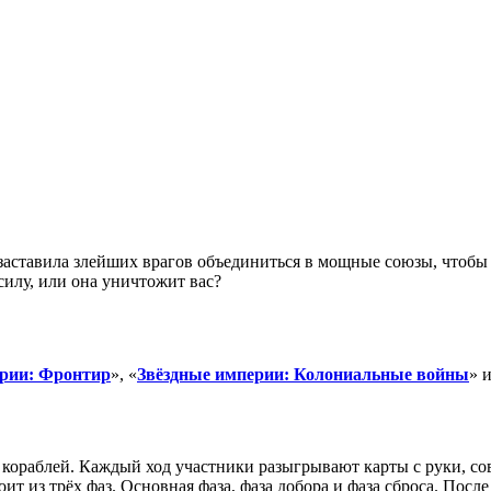
а заставила злейших врагов объединиться в мощные союзы, чтоб
силу, или она уничтожит вас?
ерии: Фронтир
», «
Звёздные империи: Колониальные войны
» 
кораблей. Каждый ход участники разыгрывают карты с руки, со
оит из трёх фаз. Основная фаза, фаза добора и фаза сброса. По