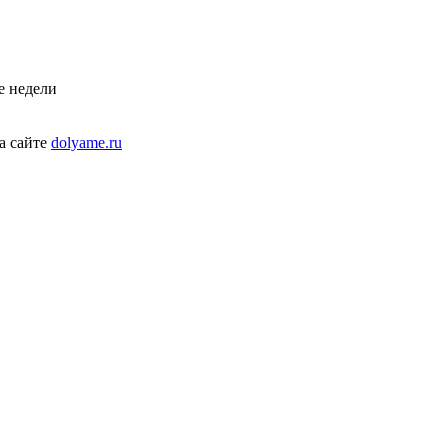
е недели
а сайте
dolyame.ru