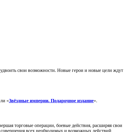
ы удвоить свои возможности. Новые герои и новые цели ждут
или «
Звёздные империи. Подарочное издание
».
вершая торговые операции, боевые действия, расширяя свои
сле совершения всех необходимых и возможных действий