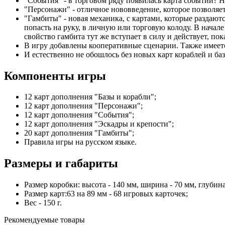
"События" - в торговом ряду появилась карта событий? Н
"Персонажи" - отличное нововведение, которое позволяе
"Гамбиты" - новая механика, с картами, которые раздаю
попасть на руку, в личную или торговую колоду. В нача
свойство гамбита тут же вступает в силу и действует, пок
В игру добавлены кооперативные сценарии. Также имеет
И естественно не обошлось без новых карт кораблей и баз
Компоненты игры
12 карт дополнения "Базы и корабли";
12 карт дополнения "Персонажи";
12 карт дополнения "События";
12 карт дополнения "Эскадры и крепости";
20 карт дополнения "Гамбиты";
Правила игры на русском языке.
Размеры и габариты
Размер коробки: высота - 140 мм, ширина - 70 мм, глубина
Размер карт:63 на 89 мм - 68 игровых карточек;
Вес - 150 г.
Рекомендуемые товары