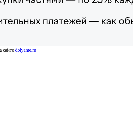
а сайте
dolyame.ru