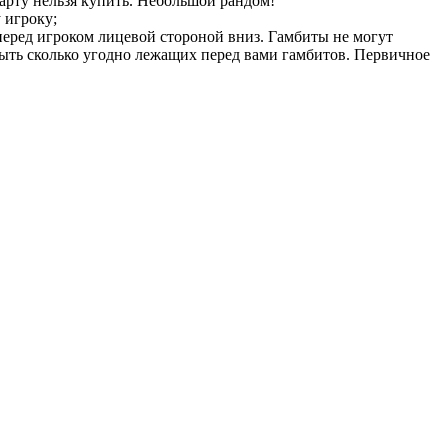
карту нельзя купить. Небольшой рандом!
 игроку;
перед игроком лицевой стороной вниз. Гамбиты не могут
рыть сколько угодно лежащих перед вами гамбитов. Первичное