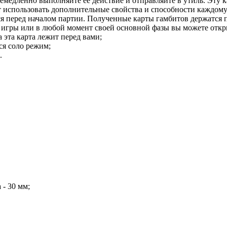
емедленно выполняйте её действие и отправляйте в утиль. Эту 
т использовать дополнительные свойства и способности каждому
тся перед началом партии. Полученные карты гамбитов держатся 
ле игры или в любой момент своей основной фазы вы можете отк
а эта карта лежит перед вами;
ся соло режим;
.
 - 30 мм;