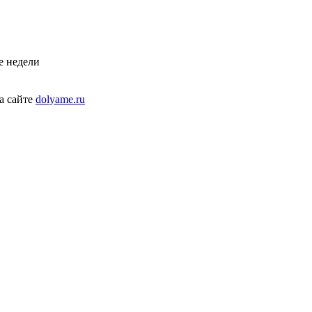
е недели
а сайте
dolyame.ru