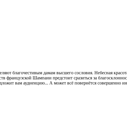
еляют благочестивым дамам высшего сословия. Небесная красота
ств французской Шампани предстоит сразиться за благосклонно
дложит вам аудиенцию... А может всё повернётся совершенно ин