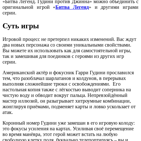
«Битва Легенд. Гудини против Джинна» можно объединить с
оригинальной игрой «
Битва Легенд
» и другими играми
серии.
Суть игры
Игровой процесс не претерпел никаких изменений. Вас ждут
два новых персонажа со своими уникальными свойствами.
Вы можете их использовать как для самостоятельной игры,
так и замешивая для поединков с героями из других игр
серии.
Американский актёр и фокусник Гарри Гудини прославился
тем, что разоблачал шарлатанов и колдунов, в перерывах
выполняя сложнейшие трюки с освобождениями. Его
настольная копия также с лёгкостью выводит соперника на
чистую воду и обводит вокруг пальца. Непревзойдённый
мастер иллюзий, он разыгрывает хитроумные комбинации,
жонглируя приёмами, подменяет карты и ловко ускользает от
атак.
Коронный номер Гудини уже замешан в его игровую колоду:
это фокусы усиления на картах. Усиливая своё перемещение
во время манёвра, этот герой может встать на любую
свободную клетку поля, буквально телепортируясь – вы и