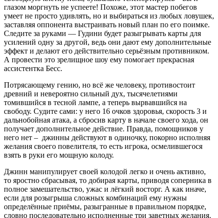
глазом моргнуть не успеете! Похоже, этот мастер побегов
умеет не просто удивлять, но и выбираться из любых ловушек,
заставляя оппонента выстраивать новый план по его поимке.
Следите за руками — Гудини будет разыгрывать карты для
усилений одну за другой, ведь они дают ему дополнительные
эффект и делают его действительно серьёзным противником.
А провести это зрелищное шоу ему помогает прекрасная
ассистентка Бесс.
Потрясающему гению, но всё же человеку, противостоит
древний и невероятно сильный дух, тысячелетиями
томившийся в тесной лампе, а теперь вырвавшийся на
свободу. Судите сами: у него 16 очков здоровья, скорость 3 и
дальнобойная атака, а сбросив карту в начале своего хода, он
получает дополнительное действие. Правда, помощников у
него нет – джинны действуют в одиночку, покорно исполняя
желания своего повелителя, то есть игрока, осмелившегося
взять в руки его мощную колоду.
Джинн манипулирует своей колодой легко и очень активно,
то яростно сбрасывая, то добирая карты, приводя соперника в
полное замешательство, ужас и лёгкий восторг. А как иначе,
если для розыгрыша сложных комбинаций ему нужны
определённые приёмы, разыгранные в правильном порядке,
словно последовательно исполненные три заветных желания.