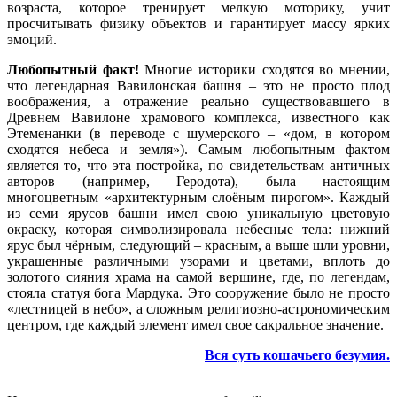
возраста, которое тренирует мелкую моторику, учит
просчитывать физику объектов и гарантирует массу ярких
эмоций.
Любопытный факт!
Многие историки сходятся во мнении,
что легендарная Вавилонская башня – это не просто плод
воображения, а отражение реально существовавшего в
Древнем Вавилоне храмового комплекса, известного как
Этеменанки (в переводе с шумерского – «дом, в котором
сходятся небеса и земля»). Самым любопытным фактом
является то, что эта постройка, по свидетельствам античных
авторов (например, Геродота), была настоящим
многоцветным «архитектурным слоёным пирогом». Каждый
из семи ярусов башни имел свою уникальную цветовую
окраску, которая символизировала небесные тела: нижний
ярус был чёрным, следующий – красным, а выше шли уровни,
украшенные различными узорами и цветами, вплоть до
золотого сияния храма на самой вершине, где, по легендам,
стояла статуя бога Мардука. Это сооружение было не просто
«лестницей в небо», а сложным религиозно-астрономическим
центром, где каждый элемент имел свое сакральное значение.
Вся суть кошачьего безумия.