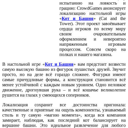
испытанию на ловкость и
грацию: CrowdGames анонсирует
локализацию настольной игры
«
Кот и Башня
» (Cat and the
Tower). Этот проект завоёвывает
сердца игроков по всему миру
своим очаровательным
оформлением и невероятно
напряженным игровым
процессом. Совсем скоро на
полках и нашего магазина.
В настольной игре «
Кот и Башня
» вам предстоит возвести
самую высокую башню из фигурок пушистых друзей. Звучит
просто, но на деле всё гораздо сложнее. Фигурки имеют
самые причудливые формы, а конструкция становится всё
менее устойчивой с каждым новым уровнем. Одно неловкое
движение, дрогнувшая рука – и всё кошачье великолепие
рушится на глазах у смеющихся соперников.
Локализация сохранит все достоинства оригинала:
качественные и приятные на ощупь компоненты, узнаваемый
стиль и ту самую «магию момента», когда вся компания
замирает, наблюдая, как последний кот балансирует на
вершине башни. Это идеальное развлечение для любого