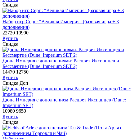
Скидка
Набор игр Серп: "Великая Империя" (базовая игра + 3
дополнения)
22720
19990
Купить
Скидка
Дюна Империя с дополнениями: Расцвет Иксианцев и
Бессмертие (Dune: Imperium SET 2)
14470
12750
Купить
Скидка
Доп
Дюна Империя с дополнением Расцвет Иксианцев (Dune:
Imperium SET)
10980
9650
Купить
Скидка
Набор игр