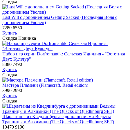
Скидка
Last Will с дополнением Getting Sacked (Последняя Воля с
дополнением Уволен)
7280
6550
Купить
Скидка
Новинка
Набор игр серии Dorfromantik: Сельская Идиллия - "Эстетика
Двух Культур"
8380
7490
Купить
Скидка
Мастера Пламени (Flamecraft. Retail edition)
3990
2990
Купить
Скидка
Шарлатаны из Кведлинбурга с дополнениями Ведьмы
Травницы и Алхимики (The Quacks of Quedlinburg SET)
10470
9190