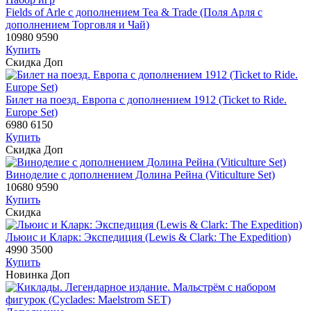
Fields of Arle с дополнением Tea & Trade (Поля Арля с
дополнением Торговля и Чай)
10980
9590
Купить
Скидка
Доп
Билет на поезд. Европа с дополнением 1912 (Ticket to Ride.
Europe Set)
6980
6150
Купить
Скидка
Доп
Виноделие с дополнением Долина Рейна (Viticulture Set)
10680
9590
Купить
Скидка
Льюис и Кларк: Экспедиция (Lewis & Clark: The Expedition)
4990
3500
Купить
Новинка
Доп