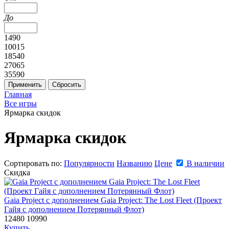
До
1490
10015
18540
27065
35590
Главная
Все игры
Ярмарка скидок
Ярмарка скидок
Сортировать по:
Популярности
Названию
Цене
В наличии
Скидка
Gaia Project с дополнением Gaia Project: The Lost Fleet (Проект
Гайя с дополнением Потерянный Флот)
12480
10990
Купить