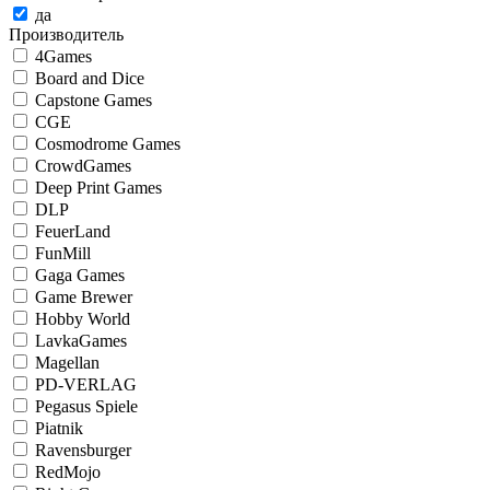
да
Производитель
4Games
Board and Dice
Capstone Games
CGE
Cosmodrome Games
CrowdGames
Deep Print Games
DLP
FeuerLand
FunMill
Gaga Games
Game Brewer
Hobby World
LavkaGames
Magellan
PD-VERLAG
Pegasus Spiele
Piatnik
Ravensburger
RedMojo