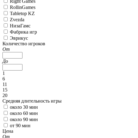
Right Games
RollinGames
Tabletop KZ
Zvezda
НизаГамс
Фабрика игр
Эврикус
Количество игроков
От
До
1
6
11
15
20
Средняя длительность игры
около 30 мин
около 60 мин
около 90 мин
от 90 мин
Цена
От