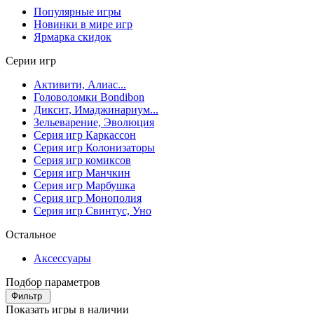
Популярные игры
Новинки в мире игр
Ярмарка скидок
Серии игр
Активити, Алиас...
Головоломки Bondibon
Диксит, Имаджинариум...
Зельеварение, Эволюция
Серия игр Каркассон
Серия игр Колонизаторы
Серия игр комиксов
Серия игр Манчкин
Серия игр Марбушка
Серия игр Монополия
Серия игр Свинтус, Уно
Остальное
Аксессуары
Подбор параметров
Фильтр
Показать игры в наличии