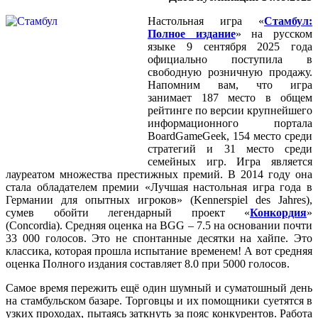
Настольная игра «
Стамбул:
Полное издание
» на русском
языке 9 сентября 2025 года
официально поступила в
свободную розничную продажу.
Напомним вам, что игра
занимает 187 место в общем
рейтинге по версии крупнейшего
информационного портала
BoardGameGeek, 154 место среди
стратегий и 31 место среди
семейных игр. Игра является
лауреатом множества престижных премий. В 2014 году она
стала обладателем премии «Лучшая настольная игра года в
Германии для опытных игроков» (Kennerspiel des Jahres),
сумев обойти легендарный проект «
Конкордия
»
(Concordia). Средняя оценка на BGG – 7.5 на основании почти
33 000 голосов. Это не спонтанные десятки на хайпе. Это
классика, которая прошла испытание временем! А вот средняя
оценка Полного издания составляет 8.0 при 5000 голосов.
Самое время пережить ещё один шумный и суматошный день
на стамбульском базаре. Торговцы и их помощники суетятся в
узких проходах, пытаясь заткнуть за пояс конкурентов. Работа