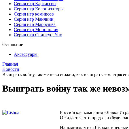
Серия игр Каркассон
Серия игр Колонизаторы
Серия игр комиксов
Серия игр Манчкин
Серия игр Марбушка
Серия игр Монополия
Серия игр Свинтус, Уно
Остальное
Аксессуары
Главная
Новости
Выиграть войну так же невозможно, как выиграть землетрясени
Выиграть войну так же невозм
Российская компания «Лавка Игр» 
Ожидается, что предзаказ будет за
Напомним, что «Lisboa» впервые 