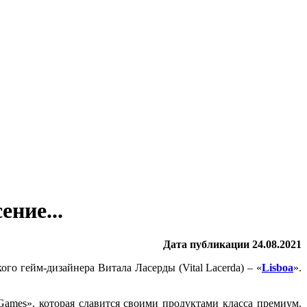
ние...
Дата публикации 24.08.2021
го гейм-дизайнера Витала Ласерды (Vital Lacerda) – «
Lisboa
».
Games», которая славится своими продуктами класса премиум.