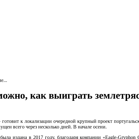
е...
ожно, как выиграть землетрясе
готовит к локализации очередной крупный проект португальско
пущен всего через несколько дней. В начале осени.
была издана в 2017 году, благодаря компании «Eagle-Gryphon 