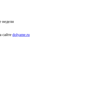
е недели
а сайте
dolyame.ru