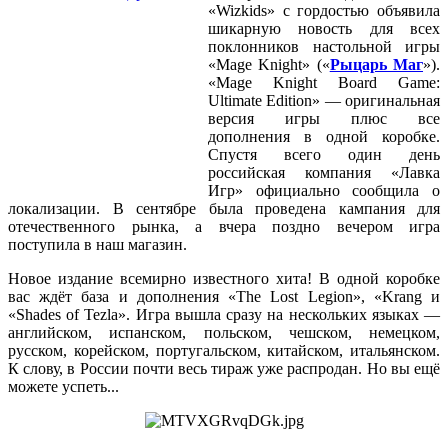
«Wizkids» с гордостью объявила
шикарную новость
для всех
поклонников настольной игры
«Mage Knight» («
Рыцарь Маг
»).
«Mage Knight Board Game:
Ultimate Edition» — оригинальная
версия игры плюс все
дополнения в одной коробке.
Спустя всего один день
российская компания «Лавка
Игр» официально сообщила о
локализации. В сентябре была проведена кампания для
отечественного рынка, а вчера поздно вечером игра
поступила в наш магазин.
Новое издание всемирно известного хита! В одной коробке
вас ждёт база и дополнения «The Lost Legion», «Krang и
«Shades of Tezla». Игра вышла сразу на нескольких языках —
английском, испанском, польском, чешском, немецком,
русском, корейском, португальском, китайском, итальянском.
К слову, в России почти весь тираж уже распродан. Но вы ещё
можете успеть...