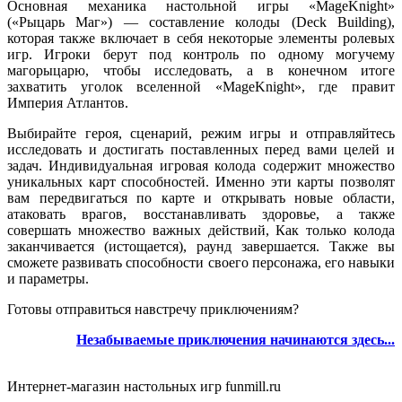
Основная механика настольной игры «MageKnight»
(«Рыцарь Маг») — составление колоды (Deck Building),
которая также включает в себя некоторые элементы ролевых
игр. Игроки берут под контроль по одному могучему
магорыцарю, чтобы исследовать, а в конечном итоге
захватить уголок вселенной «MageKnight», где правит
Империя Атлантов.
Выбирайте героя, сценарий, режим игры и отправляйтесь
исследовать и достигать поставленных перед вами целей и
задач. Индивидуальная игровая колода содержит множество
уникальных карт способностей. Именно эти карты позволят
вам передвигаться по карте и открывать новые области,
атаковать врагов, восстанавливать здоровье, а также
совершать множество важных действий, Как только колода
заканчивается (истощается), раунд завершается. Также вы
сможете развивать способности своего персонажа, его навыки
и параметры.
Готовы отправиться навстречу приключениям?
Незабываемые приключения начинаются здесь
...
Интернет-магазин настольных игр funmill.ru