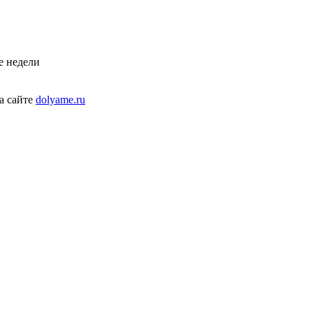
е недели
а сайте
dolyame.ru