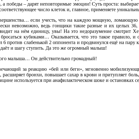
, а победы – дарят неповторимые эмоции! Суть проста: выбирает
 соответствующее число клеток и, главное, применяете уникаль
овершенства… если учесть, что на каждую мощную, ломающую и
ески невозможно, ведь гонщики такие разные и их целых 36, н
и видит на нём единицу, увы! На это недоразумение смотрит Хе
 бросаться кубиками… Оказывается, что это такое правило, и 
ил 6 против слабенькой 2 оппонента и продвинулся ещё на пару 
е даёт и шагу ступить. Да это же огромный малыш!
 этого малыша… Он действительно громадный!
вечающий за реакцию «бей или беги», мгновенно мобилизующи
 расширяет бронхи, повышает сахар в крови и притупляет боль,
дицине используется при анафилактическом шоке и остановках се