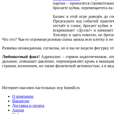
партии – проносятся стремительно
бросаете кубик, перемещаетесь на
Баланс в этой игре доведён до с
Предсказать ход событий практич
отстаёт в гонке, бросает кубик 
вскрикивает «Дуэль!» и начинает
Хеклеру и здесь повезло, он брос
Что это? Чья-то огромная розовая спина заняла всю клетку и н
Развязка неожиданная, согласны, но и вы не видели фигурку
Любопытный факт!
Адреналин – гормон надпочечников, от
дыхание, повышает давление, перенаправляет кровь к мышцам,
страхом, волнением, но также физической активностью, а в ме
Интернет-магазин настольных игр funmill.ru
О компании
Вакансии
Доставка и оплата
Акции