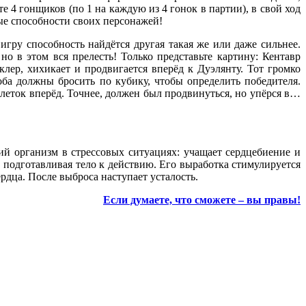
е 4 гонщиков (по 1 на каждую из 4 гонок в партии), в свой ход
ные способности своих персонажей!
гру способность найдётся другая такая же или даже сильнее.
о в этом вся прелесть! Только представьте картину: Кентавр
клер, хихикает и продвигается вперёд к Дуэлянту. Тот громко
оба должны бросить по кубику, чтобы определить победителя.
клеток вперёд. Точнее, должен был продвинуться, но упёрся в…
й организм в стрессовых ситуациях: учащает сердцебиение и
 подготавливая тело к действию. Его выработка стимулируется
рдца. После выброса наступает усталость.
Если думаете, что сможете
– вы правы!