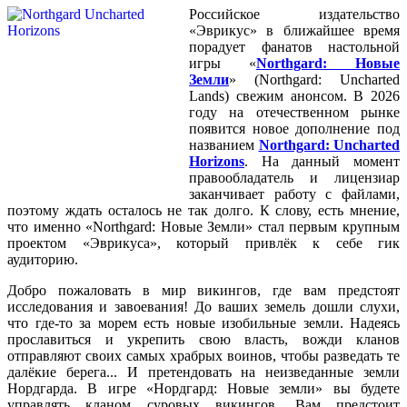
Российское издательство
«Эврикус» в ближайшее время
порадует фанатов настольной
игры «
Northgard: Новые
Земли
» (Northgard: Uncharted
Lands) свежим анонсом. В 2026
году на отечественном рынке
появится новое дополнение под
названием
Northgard: Uncharted
Horizons
. На данный момент
правообладатель и лицензиар
заканчивает работу с файлами,
поэтому ждать осталось не так долго. К слову, есть мнение,
что именно «Northgard: Новые Земли» стал первым крупным
проектом «Эврикуса», который привлёк к себе гик
аудиторию.
Добро пожаловать в мир викингов, где вам предстоят
исследования и завоевания! До ваших земель дошли слухи,
что где-то за морем есть новые изобильные земли. Надеясь
прославиться и укрепить свою власть, вожди кланов
отправляют своих самых храбрых воинов, чтобы разведать те
далёкие берега... И претендовать на неизведанные земли
Нордгарда. В игре «Нордгард: Новые земли» вы будете
управлять кланом суровых викингов. Вам предстоит