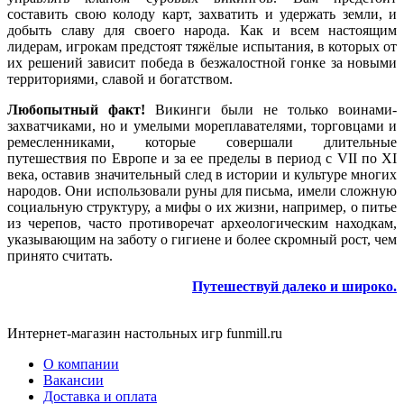
составить свою колоду карт, захватить и удержать земли, и
добыть славу для своего народа. Как и всем настоящим
лидерам, игрокам предстоят тяжёлые испытания, в которых от
их решений зависит победа в безжалостной гонке за новыми
территориями, славой и богатством.
Любопытный факт!
Викинги были не только воинами-
захватчиками, но и умелыми мореплавателями, торговцами и
ремесленниками, которые совершали длительные
путешествия по Европе и за ее пределы в период с VII по XI
века, оставив значительный след в истории и культуре многих
народов. Они использовали руны для письма, имели сложную
социальную структуру, а мифы о их жизни, например, о питье
из черепов, часто противоречат археологическим находкам,
указывающим на заботу о гигиене и более скромный рост, чем
принято считать.
Путешествуй далеко и широко.
Интернет-магазин настольных игр funmill.ru
О компании
Вакансии
Доставка и оплата