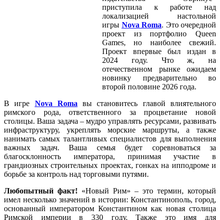
приступила к работе над
локализацией настольной
игры
Nova Roma
. Это очередной
проект из портфолио Queen
Games, но наиболее свежий.
Проект впервые был издан в
2024 году. Что ж, на
отечественном рынке ожидаем
новинку предварительно во
второй половине 2026 года.
В игре
Nova Roma
вы становитесь главой влиятельного
римского рода, ответственного за процветание новой
столицы. Ваша задача – мудро управлять ресурсами, развивать
инфраструктуру, укреплять морские маршруты, а также
нанимать самых талантливых специалистов для выполнения
важных задач. Ваша семья будет соревноваться за
благосклонность императора, принимая участие в
грандиозных строительных проектах, гонках на ипподроме и
борьбе за контроль над торговыми путями.
Любопытный факт!
«Новый Рим» – это термин, который
имел несколько значений в истории: Константинополь, город,
основанный императором Константином как новая столица
Римской империи в 330 году. Также это имя для