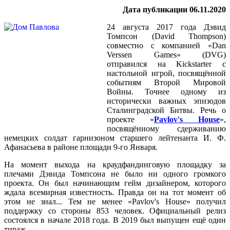
Дата публикации 06.11.2020
24 августа 2017 года Дэвид
Томпсон (David Thompson)
совместно с компанией «Dan
Verssen Games» (DVG)
отправился на Kickstarter с
настольной игрой, посвящённой
событиям Второй Мировой
Войны. Точнее одному из
исторически важных эпизодов
Сталинградской Битвы. Речь о
проекте «
Pavlov's House
»,
посвящённому сдерживанию
немецких солдат гарнизоном старшего лейтенанта И. Ф.
Афанасьева в районе площади 9-го Января.
На момент выхода на краудфандинговую площадку за
плечами Дэвида Томпсона не было ни одного громкого
проекта. Он был начинающим гейм дизайнером, которого
ждала всемирная известность. Правда он на тот момент об
этом не знал... Тем не менее «Pavlov's House» получил
поддержку со стороны 853 человек. Официальный релиз
состоялся в начале 2018 года. В 2019 был выпущен ещё один
тираж.