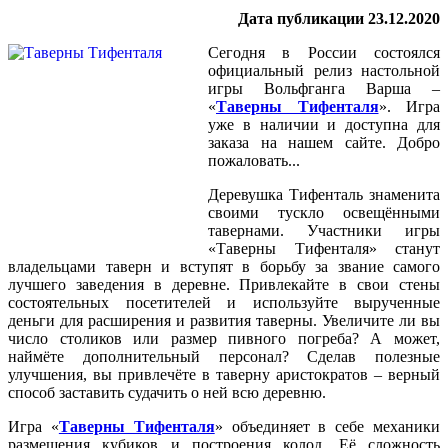
Дата публикации 23.12.2020
Сегодня в России состоялся
официальный релиз настольной
игры Вольфганга Варша –
«
Таверны Тифенталя
». Игра
уже в наличии и доступна для
заказа на нашем сайте. Добро
пожаловать...
Деревушка Тифенталь знаменита
своими тускло освещёнными
тавернами. Участники игры
«Таверны Тифенталя» станут
владельцами таверн и вступят в борьбу за звание самого
лучшего заведения в деревне. Привлекайте в свои стены
состоятельных посетителей и используйте вырученные
деньги для расширения и развития таверны. Увеличите ли вы
число столиков или размер пивного погреба? А может,
наймёте дополнительный персонал? Сделав полезные
улучшения, вы привлечёте в таверну аристократов – верный
способ заставить судачить о ней всю деревню.
Игра «
Таверны Тифенталя
» объединяет в себе механики
размещения кубиков и построения колод. Её сложность