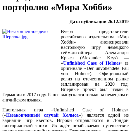
портфолио «Мира Хобби»
Дата публикации 26.12.2019
Вчера представители
российского издательства «Мир
Хобби» анонсировали
настольную игру немецкого
гейм-дизайнера Александра
Крыса (Alexander Krys) —
«
Unfinished Case of Holmes
» (в
оригинале «Der unvollendete Fall
von Holme»). Официальный
релиз на отечественном рынке
запланирован на 2020 год.
Впервые проект был издан в
Германии в 2017 году. Ранее выпускался только на немецком и
английском языках.
Настольная игра «Unfinished Case of Holmes»
(«
Незаконченный случай Холмса
») является одной из
вариаций игр квестов. Игроки отправляются в Лондон
викторианской эпохи. Их ждёт незабываемое путешествие
полное сложных тайн и загадок. Главная миссия — завершить