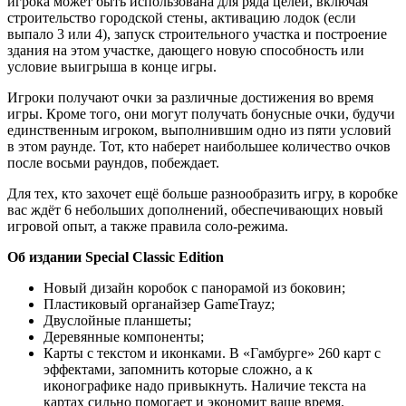
игрока может быть использована для ряда целей, включая
строительство городской стены, активацию лодок (если
выпало 3 или 4), запуск строительного участка и построение
здания на этом участке, дающего новую способность или
условие выигрыша в конце игры.
Игроки получают очки за различные достижения во время
игры. Кроме того, они могут получать бонусные очки, будучи
единственным игроком, выполнившим одно из пяти условий
в этом раунде. Тот, кто наберет наибольшее количество очков
после восьми раундов, побеждает.
Для тех, кто захочет ещё больше разнообразить игру, в коробке
вас ждёт 6 небольших дополнений, обеспечивающих новый
игровой опыт, а также правила соло-режима.
Об издании Special Classic Edition
Новый дизайн коробок с панорамой из боковин;
Пластиковый органайзер GameTrayz;
Двуслойные планшеты;
Деревянные компоненты;
Карты с текстом и иконками. В «Гамбурге» 260 карт с
эффектами, запомнить которые сложно, а к
иконографике надо привыкнуть. Наличие текста на
картах сильно помогает и экономит ваше время.