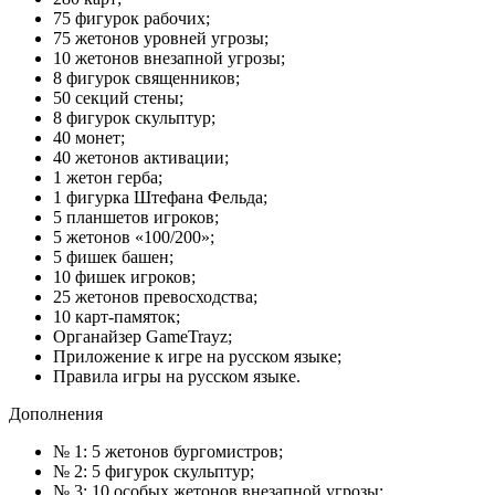
75 фигурок рабочих;
75 жетонов уровней угрозы;
10 жетонов внезапной угрозы;
8 фигурок священников;
50 секций стены;
8 фигурок скульптур;
40 монет;
40 жетонов активации;
1 жетон герба;
1 фигурка Штефана Фельда;
5 планшетов игроков;
5 жетонов «100/200»;
5 фишек башен;
10 фишек игроков;
25 жетонов превосходства;
10 карт-памяток;
Органайзер GameTrayz;
Приложение к игре на русском языке;
Правила игры на русском языке.
Дополнения
№ 1: 5 жетонов бургомистров;
№ 2: 5 фигурок скульптур;
№ 3: 10 особых жетонов внезапной угрозы;