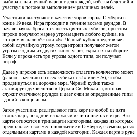
выбирать наилучший вариант для каждой, избегая бедствий и
участвуя в погоне за выполнением различных целей.
Участники выступают в качестве мэров города Гамбурга в
конце 19 века. Игра проходит в течение восьми раундов. В
начале раунда бросаются шесть цветных кубиков, при этом
игроки получают маркер угрозы цвета любого кубика, на
котором выпало «5» или «6». Чёрный кубик представляет
собой случайную угрозу, тогда игроки получают жетон
угрозы с одним из других типов угроз, скрытых на обороте.
Если у игрока есть три угрозы одного типа, он получает
штраф.
Далее у игроков есть возможность оплатить количество монет
(равное значению на всех кубиках с «1» или «2»), чтобы
продвинуться на дорожке мэра. Чёрный кубик также
активирует духовенство в Церкви Св. Михаила, которая
служит счетчиком раундов и дает очки за определенные типы
зданий в конце игры.
Затем участники разыгрывают пять карт из любой из пяти
стопок карт, по одной на каждый из пяти цветов в игре. Эти
карты относятся к тринадцати категориям, каждая из которых
представляет свое местоположение в Гамбурге, с семнадцатью
отдельными картами в каждой категории. Каждая карта в руке