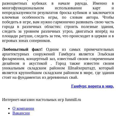
разноцветных кубиках в начале раунда. Именно в
многофункциональном использовании карт и
непредсказуемости результатов броска кубиков и заключается
ключевая особенность игры, по словам автора. Чтобы
победить в игре, вам нужно гармонично развивать свою часть
города в различных областях: строить полезные здания,
следить за уровнем различных угроз, двигаться вперёд на
площади ратуши, следить за тем, что происходит в церкви и в
игровых зонах соперников.
Любопытный факт!
Одним из самых примечательных
архитектурных сооружений Гамбурга является Эльбская
филармония, концертный зал, известный своим современным
дизайном и акустикой . Город также известен своим
уникальным складским районом Шпайхерштадт, который
является крупнейшим складским районом в мире, где здания
стоят на фундаментах из деревянных свай.
Гамбург, ворота в мир.
Интернет-магазин настольных игр funmill.ru
О компании
Вакансии