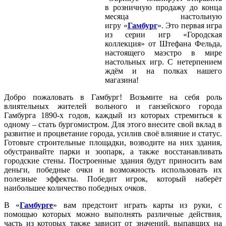
в розничную продажу до конца
месяца настольную
игру «
Гамбург
». Это первая игра
из серии игр «Городская
коллекция» от Штефана Фельда,
настоящего маэстро в мире
настольных игр. С нетерпением
ждём и на полках нашего
магазина!
Добро пожаловать в Гамбург! Возьмите на себя роль
влиятельных жителей вольного и ганзейского города
Гамбурга 1890-х годов, каждый из которых стремиться к
одному – стать бургомистром. Для этого внесите свой вклад в
развитие и процветание города, усилив своё влияние и статус.
Готовьте строительные площадки, возводите на них здания,
обустраивайте парки и зоопарк, а также восстанавливать
городские стены. Построенные здания будут приносить вам
деньги, победные очки и возможность использовать их
полезные эффекты. Победит игрок, который наберёт
наибольшее количество победных очков.
В «
Гамбурге
» вам предстоит играть карты из руки, с
помощью которых можно выполнять различные действия,
часть из которых также зависит от значений, выпавших на