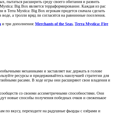
ых, пытаться расширить среду своего обитания и развить
Mystica: Big Box является терраформирование. Каждая из рас
 в Terra Mystica: Big Box игрокам придется сначала сделать
в воде, а тролли вряд ли согласятся на равнинные поселения.
a
и три дополнения:
Merchants of the Seas
,
Terra Mystica: Fire
необычными механиками и заставляет вас держать в голове
ользуйте ресурсы и придерживайтесь наилучшей стратегии для
зийными расами. В ходе игры они расширяют свои владения и
 сообществ со своими ассиметричными способностями. Они
ждут новые способы получения победных очков и свеженькое
ам по вкусу, переходите на радушные фьорды с озёрами и