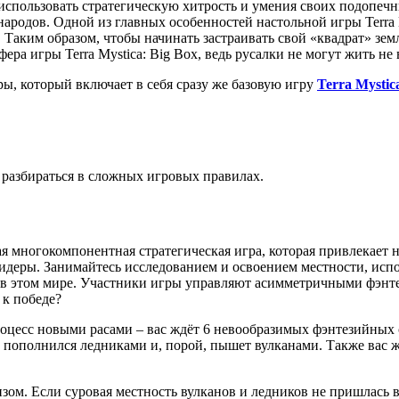
 использовать стратегическую хитрость и умения своих подопечн
народов. Одной из главных особенностей настольной игры Terra 
Таким образом, чтобы начинать застраивать свой «квадрат» земли
ера игры Terra Mystica: Big Box, ведь русалки не могут жить не 
гры, который включает в себя сразу же базовую игру
Terra Mystic
 разбираться в сложных игровых правилах.
я многокомпонентная стратегическая игра, которая привлекает 
идеры. Занимайтесь исследованием и освоением местности, исп
в этом мире. Участники игры управляют асимметричными фэнте
 к победе?
оцесс новыми расами – вас ждёт 6 невообразимых фэнтезийных
г пополнился ледниками и, порой, пышет вулканами. Также вас 
зом. Если суровая местность вулканов и ледников не пришлась в