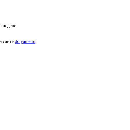
е недели
а сайте
dolyame.ru