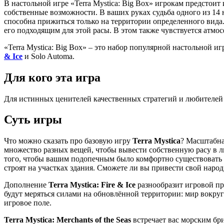
В настольной игре «Terra Mystica: Big Box» игрокам предстоит
собственные возможности. В ваших руках судьба одного из 14 
способна прижиться только на территории определенного вида. 
его подходящим для этой расы. В этом также чувствуется атмосф
«Terra Mystica: Big Box» – это набор популярной настольной и
& Ice
и Solo Automa.
Для кого эта игра
Для истинных ценителей качественных стратегий и любителей
Суть игры
Что можно сказать про базовую игру
Terra Mystica
? Масштабна
множество разных вещей, чтобы вывести собственную расу в л
того, чтобы вашим подопечным было комфортно существовать 
строят на участках здания. Сможете ли вы привести свой народ
Дополнение
Terra Mystiсa:
Fire & Ice
разнообразит игровой пр
будут меряться силами на обновлённой территории: мир вокру
игровое поле.
Terra Mystiсa:
Merchants of the Seas
встречает вас морским бри