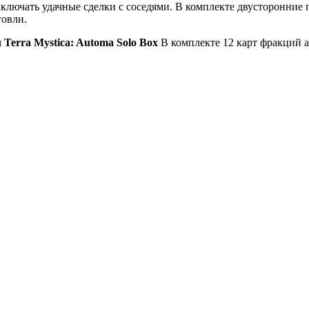
заключать удачные сделки с соседями. В комплекте двусторонни
говли.
м
Terra Mystica: Automa Solo Box
В комплекте 12 карт фракций 