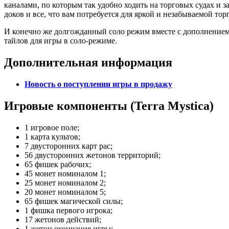
каналами, по которым так удобно ходить на торговых судах и 
доков и все, что вам потребуется для яркой и незабываемой тор
И конечно же долгожданный соло режим вместе с дополнение
тайлов для игры в соло-режиме.
Дополнительная информация
Новость о поступлении игры в продажу
Игровые компоненты (Terra Mystica)
1 игровое поле;
1 карта культов;
7 двусторонних карт рас;
56 двусторонних жетонов территорий;
65 фишек рабочих;
45 монет номиналом 1;
25 монет номиналом 2;
20 монет номиналом 5;
65 фишек магической силы;
1 фишка первого игрока;
17 жетонов действий;
1 жетон окончания игры;