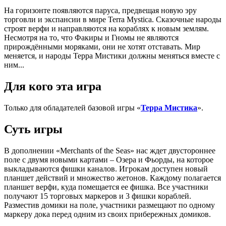
На горизонте появляются паруса, предвещая новую эру
торговли и экспансии в мире Terra Mystica. Сказочные народы
строят верфи и направляются на кораблях к новым землям.
Несмотря на то, что Факиры и Гномы не являются
прирождёнными моряками, они не хотят отставать. Мир
меняется, и народы Терра Мистики должны меняться вместе с
ним...
Для кого эта игра
Только для обладателей базовой игры «
Терра Мистика
».
Суть игры
В дополнении «Merchants of the Seas» нас ждет двустороннее
поле с двумя новыми картами – Озера и Фьорды, на которое
выкладываются фишки каналов. Игрокам доступен новый
планшет действий и множество жетонов. Каждому полагается
планшет верфи, куда помещается ее фишка. Все участники
получают 15 торговых маркеров и 3 фишки кораблей.
Разместив домики на поле, участники размещают по одному
маркеру дока перед одним из своих прибережных домиков.