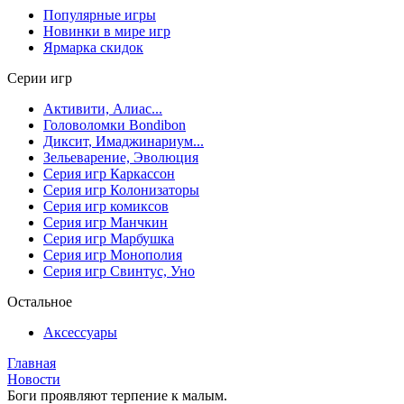
Популярные игры
Новинки в мире игр
Ярмарка скидок
Серии игр
Активити, Алиас...
Головоломки Bondibon
Диксит, Имаджинариум...
Зельеварение, Эволюция
Серия игр Каркассон
Серия игр Колонизаторы
Серия игр комиксов
Серия игр Манчкин
Серия игр Марбушка
Серия игр Монополия
Серия игр Свинтус, Уно
Остальное
Аксессуары
Главная
Новости
Боги проявляют терпение к малым.