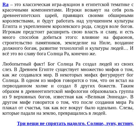
Ra
– это классическая игра-аукцион в египетской тематике с
красочными компонентами. Игроки возьмут на себя роль
древнеегипетских царей, правящих своими обширными
королевствами, и будут работать над улучшением культуры
Египта и укреплением королевского рода, следуя воле богов.
Игрокам предстоит расширить свою власть и славу, и есть
много способов добиться этого: влияние на фараонов,
строительство памятников, земледелие на Ниле, воздание
должного богам, развитие технологий и культуры людей… И
всё это во славу бога Солнца Ра, конечно же.
Любопытный факт! Бог Солнца Ра создал людей из своих
слез. В Древнем Египте существует множество мифов о том,
как же создавался мир. В некоторых мифах фигурирует бог
Солнца. В одном из мифов говорится о том, что он встал на
первозданном холме и создал 8 других божеств. Таким
образом в древнеегипетской мифологии образовалась группа
из 9 верховных богов, известная как «Великая Эннеада». В
другом мифе говорится о том, что после создания мира Ра
плакал от счастья, так как все вокруг было идеально. Слезы,
которые падали на землю, превращались в людей.
Три вещи не спрятать надолго. Солнце, луну, истину.