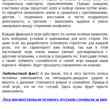
отправиться навстречу приключениям. Однако каждому
участнику игры предстоит идти к победе своим путём: кому-
то придётся захватывать земли и сражаться с противниками,
другим – поднимать восстания и вести подрывную
деятельность, а третьим – выполнять задания и умело
лавировать между сторонами конфликта.
Каждая фракция в игре действует по своим особым правилам,
хоть победные условия и одинаковые для всех сторон. Но
даже если вы разработаете успешную стратегию для каждой
роли, это не гарантирует вам победу, так как в этой
настольной игре очень важно умение договариваться с
другими игроками, а иногда и предавать их. Благодаря этому,
а также элементу случайности в самой игре каждая ваша
партия в «Корни» будет проходить совершенно по-новому.
Любопытный факт!
А вы знали, что в лесу частота пульса
человека уменьшается на пятнадцать-двадцать ударов в
минуту, а дыхание становится ровнее и спокойнее. Правда в
этой игре, это не тот случай. Здесь пульс будет просто
зашкаливать.
Леса предшествовали человеку, пустыни следовали за ним
.