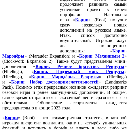
продолжает развивать самый
успешный проект в своём
портфолио. Настольная
игра «
Корни
» (Root) получит
сразу несколько новых
дополнений на русском языке.
Итак, список достаточно
внушительный. Игроков ждут
два полноценных
дополнения: «
Корни.
Мародёры
» (Marauder Expansion) и «
Корни. Механизмы 2
»
(Clockwork Expansion 2). Также будут представлены мини-
дополнения «
Корни. Речное братство. Рекруты
»
(Hirelings), «
Корни. Подземный мир. Рекруты
»
(Hirelings), «
Корни. Мародёры. Рекруты
» (Hirelings)
и «
Корни. Набор достопримечательностей
» (Landmarks
Pack). Помимо этих прекрасных новинок ожидается репринт
базовой игры и ранее выпущенных дополнений. В общем,
самое время отправиться в сказочный лес и сразиться с его
обитателями. Обновление ассортимента ожидается
предварительно в конце 2023 года.
«
Корни
» (Root) – это асимметричная стратегия, в которой
игрокам предстоит возглавить одну из четырёх уникальных
фракций и вступить в борьбу за власть в лесу, либо же